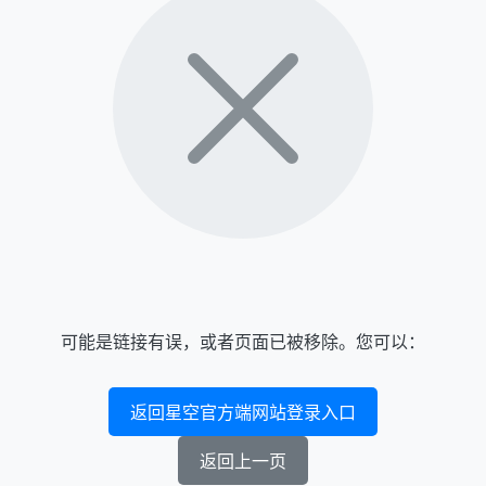
可能是链接有误，或者页面已被移除。您可以：
返回星空官方端网站登录入口
返回上一页