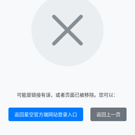
可能是链接有误，或者页面已被移除。您可以：
返回星空官方端网站登录入口
返回上一页