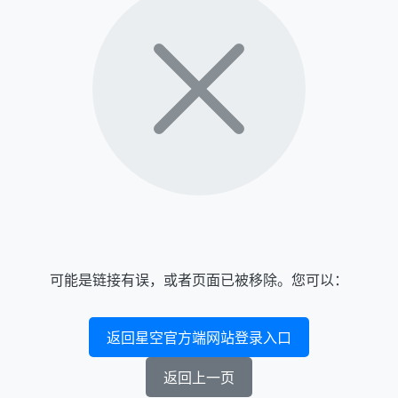
可能是链接有误，或者页面已被移除。您可以：
返回星空官方端网站登录入口
返回上一页