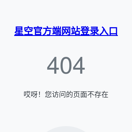
星空官方端网站登录入口
404
哎呀！您访问的页面不存在