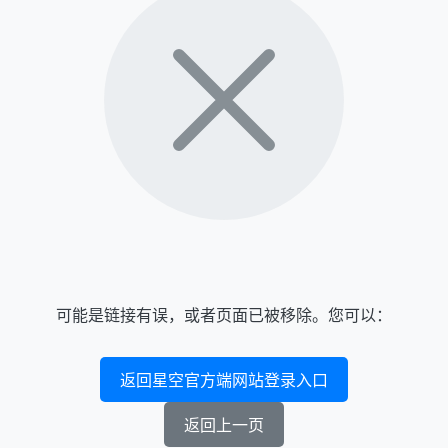
可能是链接有误，或者页面已被移除。您可以：
返回星空官方端网站登录入口
返回上一页